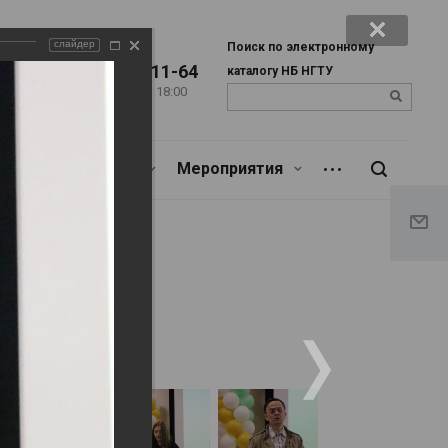
слайдер
Поиск по электронному
+7 (383) 346-11-64
каталогу НБ НГТУ
Пн. – Пт.: с 9:00 до 18:00
u
Сб.: c 9:00 до 17:00
Библиотекарям
Мероприятия