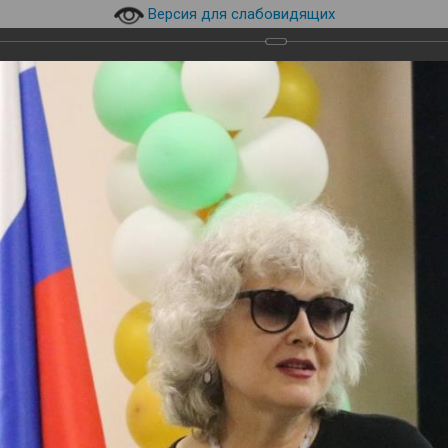
Версия для слабовидящих
630073, г. Новосибирск, пр.
технический уни
верситет НГТУ НЭТИ
К.Маркса, 20, корпус 8а
эл.почта:
library@corp.nstu.r
инского
и
Навигация
Студентам
Преподавателям
кусств НГТУ НЭТИ-2023
сств НГТУ НЭТИ-2023
ературы и искусств НГТУ НЭТИ-2023