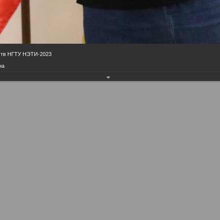
ств НГТУ НЭТИ-2023
на