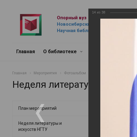
14
из
38
Опорный вуз
Новосибирский государственный 
Научная библиотека им. Г.П. Лыщ
Главная
О библиотеке
Ресурсы
Услуг
Главная
Мероприятия
Фотоальбом
Неделя литературы и ис
Неделя литературы и иску
Неделя лит
План мероприятий
18.05.2023
Неделя литературы и
искусств НГТУ