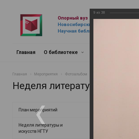
9
из
38
Опорный вуз
Новосибирский государственный 
Научная библиотека им. Г.П. Лыщ
Главная
О библиотеке
Ресурсы
Услуг
Главная
Мероприятия
Фотоальбом
Неделя литературы и ис
Неделя литературы и иску
Неделя лит
План мероприятий
18.05.2023
Неделя литературы и
искусств НГТУ