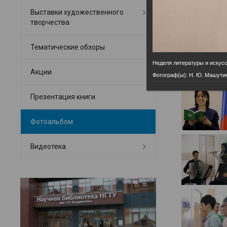
Выставки художественного
творчества
Тематические обзоры
Неделя литературы и искус
Акции
Фотограф(ы): Н. Ю. Машути
Презентация книги
Фотоальбом
Видеотека