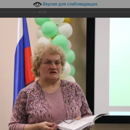
Версия для слабовидящих
630073, г. Новосибирск, пр.
технический уни
верситет НГТУ НЭТИ
К.Маркса, 20, корпус 8а
эл.почта:
library@corp.nstu.r
инского
и
Навигация
Студентам
Преподавателям
кусств НГТУ НЭТИ-2023
сств НГТУ НЭТИ-2023
ературы и искусств НГТУ НЭТИ-2023