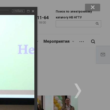
слайдер
Поиск по электронному
+7 (383) 346-11-64
каталогу НБ НГТУ
Пн. – Пт.: с 9:00 до 18:00
u
Сб.: c 9:00 до 17:00
Библиотекарям
Мероприятия