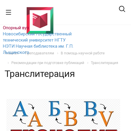
Опорный вуз
Новосибирский государственный
технический уни
верситет НГТУ
НЭТИ
Научная библиотека им. Г.П.
Лыщинского
Главная
Преподавателям
В помощь научной работе
Рекомендации при подготовке публикаций
Транслитерация
Транслитерация