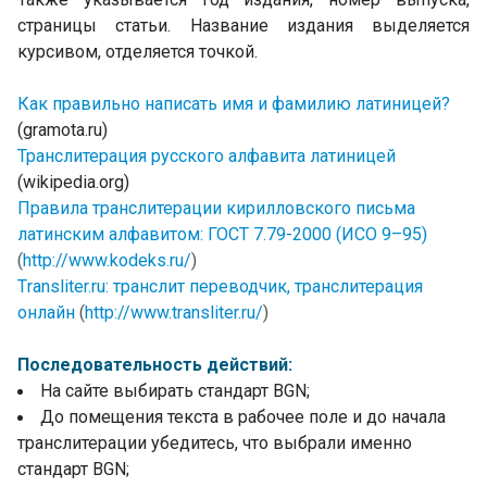
страницы статьи. Название издания выделяется
курсивом, отделяется точкой.
Как правильно написать имя и фамилию латиницей?
(gramota.ru)
Транслитерация русского алфавита латиницей
(wikipedia.org)
Правила транслитерации кирилловского письма
латинским алфавитом: ГОСТ 7.79-2000 (ИСО 9–95)
(
http://www.kodeks.ru/
)
Тransliter.ru: транслит переводчик, транслитерация
онлайн
(
http://www.transliter.ru/
)
Последовательность действий:
На сайте выбирать стандарт BGN;
До помещения текста в рабочее поле и до начала
транслитерации убедитесь, что выбрали именно
стандарт BGN;