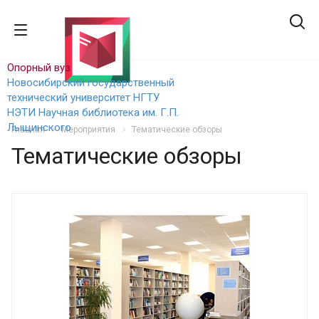
Опорный вуз
Новосибирский государственный
технический уни
верситет НГТУ
НЭТИ
Научная библиотека им. Г.П.
Лыщинского
Главная
Мероприятия
Тематические обзоры
Тематические обзоры