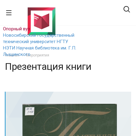
Опорный вуз
Новосибирский государственный
технический уни
верситет НГТУ
НЭТИ
Научная библиотека им. Г.П.
Лыщинского
Главная
Мероприятия
Презентация книги