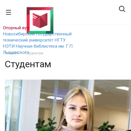
Опорный вуз
Новосибирский государственный
технический уни
верситет НГТУ
НЭТИ
Научная библиотека им. Г.П.
Лыщинского
Главная
Студентам
Студентам