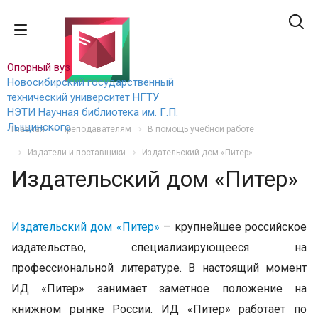
Опорный вуз
Новосибирский государственный
технический уни
верситет НГТУ
НЭТИ
Научная библиотека им. Г.П.
Лыщинского
Главная
Преподавателям
В помощь учебной работе
Издатели и поставщики
Издательский дом «Питер»
Издательский дом «Питер»
Издательский дом «Питер»
– крупнейшее российское
издательство, специализирующееся на
профессиональной литературе. В настоящий момент
ИД «Питер» занимает заметное положение на
книжном рынке России. ИД «Питер» работает по