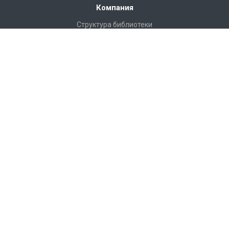
Компания
Структура библиотеки
Статистика
Правила пользования Научной библиотекой им. Г.П.
Лыщинского
Расписание работы
Регламентирующие документы
Доступная среда
Доступ по Wi-Fi
Конференции, семинары
Профессиональная деятельность
История
Г. П. Лыщинский – первый ректор НЭТИ–НГТУ
Партнеры
Видео о Научной библиотеке НГТУ
Фотоальбом