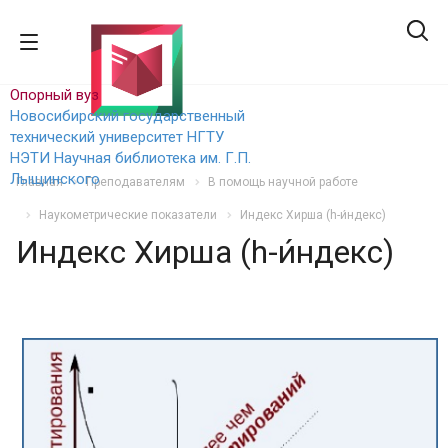
Опорный вуз
Новосибирский государственный
технический уни
верситет НГТУ
НЭТИ
Научная библиотека им. Г.П.
Лыщинского
Главная
Преподавателям
В помощь научной работе
Наукометрические показатели
Индекс Хирша (h-и́ндекс)
Индекс Хирша (h-и́ндекс)