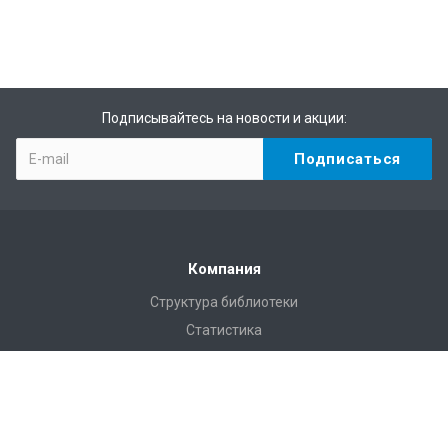
Подписывайтесь на новости и акции:
Компания
Структура библиотеки
Статистика
Правила пользования Научной библиотекой им. Г.П.
Лыщинского
Расписание работы
Регламентирующие документы