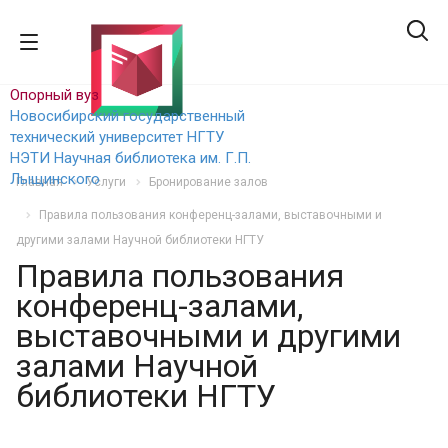
Опорный вуз
Новосибирский государственный
технический уни
верситет НГТУ
НЭТИ
Научная библиотека им. Г.П.
Лыщинского
Главная
Услуги
Бронирование залов
Правила пользования конференц-залами, выставочными и
другими залами Научной библиотеки НГТУ
Правила пользования
конференц-залами,
выставочными и другими
залами Научной
библиотеки НГТУ