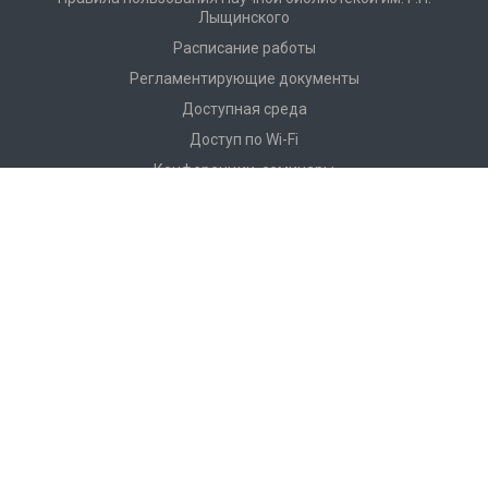
Лыщинского
Расписание работы
Регламентирующие документы
Доступная среда
Доступ по Wi-Fi
Конференции, семинары
Профессиональная деятельность
История
Г. П. Лыщинский – первый ректор НЭТИ–НГТУ
Партнеры
Видео о Научной библиотеке НГТУ
Фотоальбом
Достижения и награды
Каталог
Электронный каталог