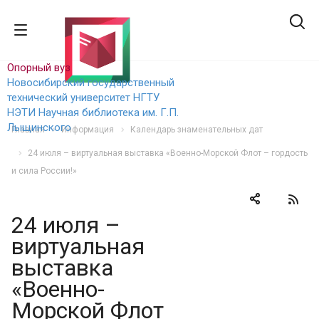
Опорный вуз
Новосибирский государственный
технический уни
верситет НГТУ
НЭТИ
Научная библиотека им. Г.П.
Лыщинского
Главная
Информация
Календарь знаменательных дат
24 июля – виртуальная выставка «Военно-Морской Флот – гордость
и сила России!»
24 июля –
виртуальная
выставка
«Военно-
Морской Флот