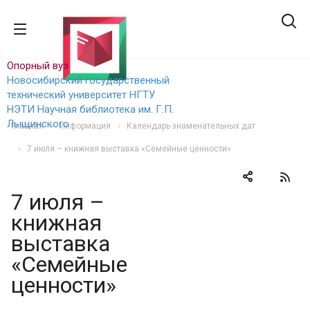
Опорный вуз
Новосибирский государственный
технический уни
верситет НГТУ
НЭТИ
Научная библиотека им. Г.П.
Лыщинского
Главная
Информация
Календарь знаменательных дат
7 июля – книжная выставка «Семейные ценности»
7 июля –
книжная
выставка
«Семейные
ценности»