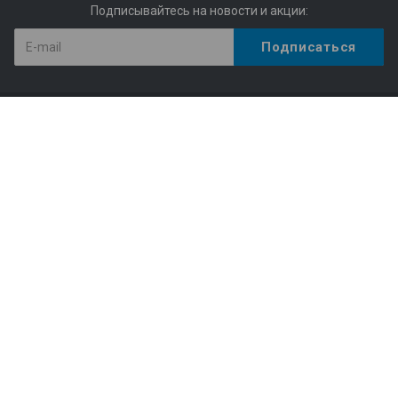
Подписывайтесь на новости и акции:
Компания
Структура библиотеки
Статистика
Правила пользования Научной библиотекой им. Г.П.
Лыщинского
Расписание работы
Регламентирующие документы
Доступная среда
Доступ по Wi-Fi
Конференции, семинары
Профессиональная деятельность