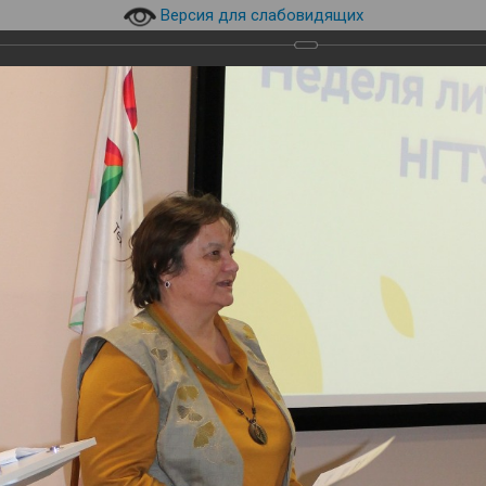
Версия для слабовидящих
630073, г. Новосибирск, пр.
технический уни
верситет НГТУ НЭТИ
К.Маркса, 20, корпус 8а
эл.почта:
library@corp.nstu.r
инского
и
Навигация
Студентам
Преподавателям
кусств НГТУ НЭТИ-2026
Открытие недели литературы и искусств НГТУ НЭТ
ры и искусств НГТУ НЭТИ-202
едели литературы и искусств НГТУ НЭТИ-2026. День живо