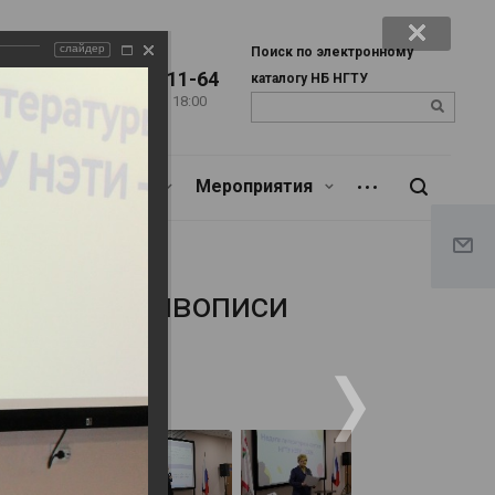
слайдер
Поиск по электронному
+7 (383) 346-11-64
каталогу НБ НГТУ
Пн. – Пт.: с 9:00 до 18:00
u
Сб.: c 9:00 до 17:00
Библиотекарям
Мероприятия
И-2026. День живописи
6. День живописи
писи