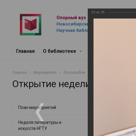
13
из
36
Опорный вуз
Новосибирский государственный 
Научная библиотека им. Г.П. Лыщ
Главная
О библиотеке
Ресурсы
Услуг
Главная
Мероприятия
Фотоальбом
Неделя литературы и ис
Открытие недели литерату
Открытие н
План мероприятий
15.05.2026
Неделя литературы и
искусств НГТУ