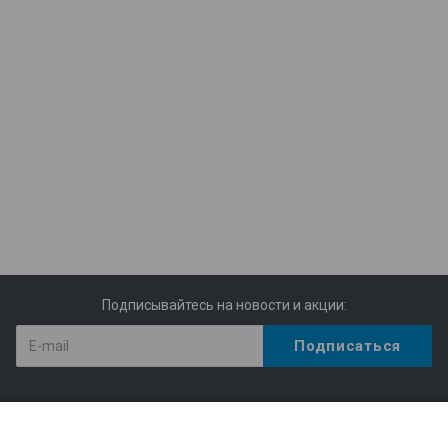
Подписывайтесь на новости и акции: