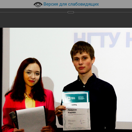
Версия для слабовидящих
630073, г. Новосибирск, пр.
технический уни
верситет НГТУ НЭТИ
К.Маркса, 20, корпус 8а
эл.почта:
library@corp.nstu.r
инского
и
Навигация
Студентам
Преподавателям
кусств НГТУ НЭТИ-2024
сств НГТУ НЭТИ-2024
ературы и искусств НГТУ НЭТИ-2024