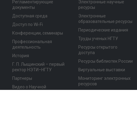
Регламентирующие
Электронные научные
документы
ресурсы
Доступная среда
Электронные
образовательные ресурсы
Доступ по Wi-Fi
Периодические издания
Конференции, семинары
Труды ученых НГТУ
Профессиональная
деятельность
Ресурсы открытого
доступа
История
Ресурсы библиотек России
Г. П. Лыщинский – первый
ректор НЭТИ–НГТУ
Виртуальные выставки
Партнеры
Мониторинг электронных
ресурсов
Видео о Научной
библиотеке НГТУ
Фотоальбом
Достижения и награды
©
Новосибирский государственный технический университет,