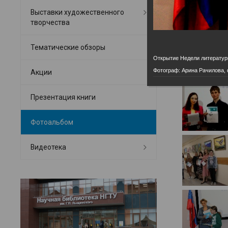
Выставки художественного
творчества
Тематические обзоры
Открытие Недели литератур
Фотограф: Арина Рачилова
Акции
Презентация книги
Фотоальбом
Видеотека