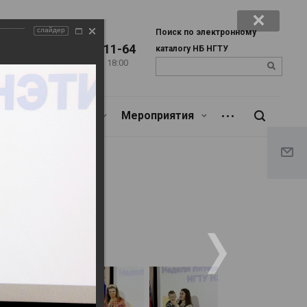
слайдер
Поиск по электронному
+7 (383) 346-11-64
каталогу НБ НГТУ
Пн. – Пт.: с 9:00 до 18:00
u
Сб.: c 9:00 до 17:00
Библиотекарям
Мероприятия