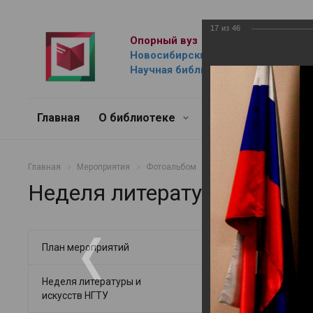
17
из
46
Опорный вуз
Новосибирский государственный 
Научная библиотека им. Г.П. Лыщ
Главная
О библиотеке
Ресурсы
Услуг
Главная
Мероприятия
Фотоальбом
Неделя литературы и ис
Неделя литературы и иску
Неделя лит
План мероприятий
21.05.2024
Неделя литературы и
искусств НГТУ