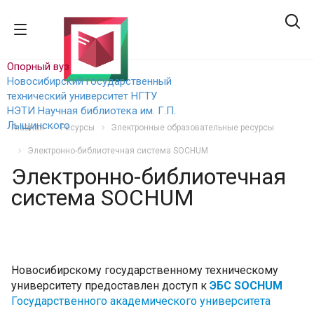
Опорный вуз
Новосибирский государственный
технический уни
верситет НГТУ
НЭТИ
Научная библиотека им. Г.П.
Лыщинского
Главная
Ресурсы
Электронные образовательные ресурсы
Электронно-библиотечная система SOCHUM
Электронно-библиотечная
система SOCHUM
Новосибирскому государственному техническому
университету предоставлен доступ к
ЭБС SOCHUM
Государственного академического университета