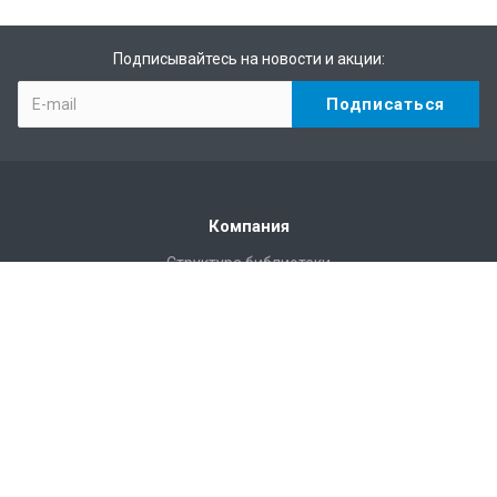
Подписывайтесь на новости и акции:
Компания
Структура библиотеки
Статистика
Правила пользования Научной библиотекой им. Г.П.
Лыщинского
Расписание работы
Регламентирующие документы
Доступная среда
Доступ по Wi-Fi