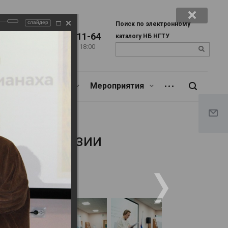
слайдер
Поиск по электронному
+7 (383) 346-11-64
каталогу НБ НГТУ
Пн. – Пт.: с 9:00 до 18:00
u
Сб.: c 9:00 до 17:00
Библиотекарям
Мероприятия
-2026. День поэзии
 День поэзии