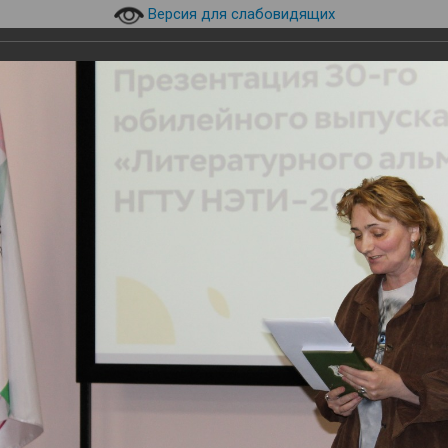
Версия для слабовидящих
630073, г. Новосибирск, пр.
технический уни
верситет НГТУ НЭТИ
К.Маркса, 20, корпус 8а
эл.почта:
library@corp.nstu.r
инского
и
Навигация
Студентам
Преподавателям
кусств НГТУ НЭТИ-2026
Презентация Литературного альманаха НГТУ НЭТИ
о альманаха НГТУ НЭТИ-2026.
я Литературного альманаха НГТУ НЭТИ-2026. День поэзии