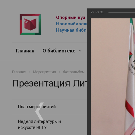
27
из
31
Опорный вуз
Новосибирский государственный 
Научная библиотека им. Г.П. Лыщ
Главная
О библиотеке
Ресурсы
Услуг
Главная
Мероприятия
Фотоальбом
Неделя литературы и ис
Презентация Литературног
Презентаци
План мероприятий
15.05.2026
Неделя литературы и
искусств НГТУ