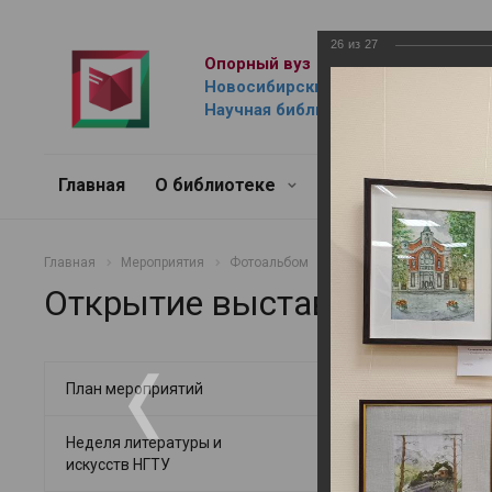
26
из
27
Опорный вуз
Новосибирский государственный 
Научная библиотека им. Г.П. Лыщ
Главная
О библиотеке
Ресурсы
Услуг
Главная
Мероприятия
Фотоальбом
Просветительно-массов
Открытие выставки работ 
Открытие в
План мероприятий
05.03.2025
Неделя литературы и
искусств НГТУ