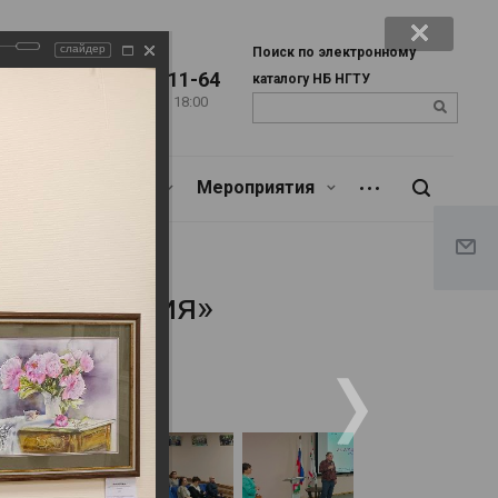
слайдер
Поиск по электронному
+7 (383) 346-11-64
каталогу НБ НГТУ
Пн. – Пт.: с 9:00 до 18:00
u
Сб.: c 9:00 до 17:00
Библиотекарям
Мероприятия
ость бытия»
кость бытия»