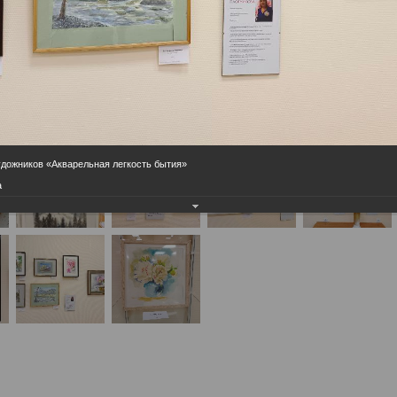
удожников «Акварельная легкость бытия»
а