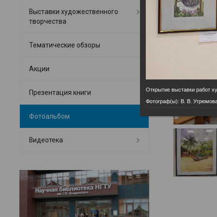
Выставки художественного
творчества
Тематические обзоры
Акции
Открытие выставки работ х
Презентация книги
Фотограф(ы): В. В. Угрюмов
Фотоальбом
Видеотека