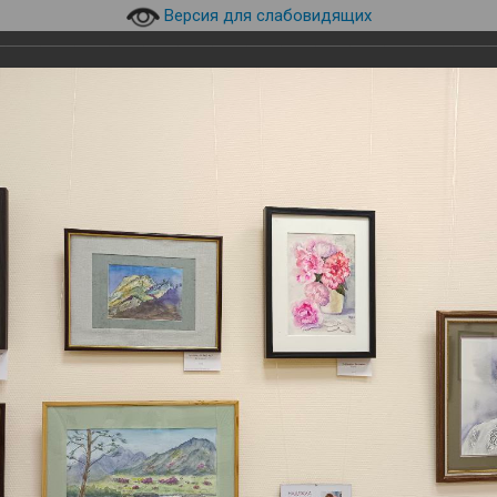
Версия для слабовидящих
630073, г. Новосибирск, пр.
технический уни
верситет НГТУ НЭТИ
К.Маркса, 20, корпус 8а
эл.почта:
library@corp.nstu.r
инского
и
Навигация
Студентам
Преподавателям
ые мероприятия
Открытие выставки работ художников «Акварельная легк
художников «Акварельная лег
ыставки работ художников «Акварельная легкость бытия»