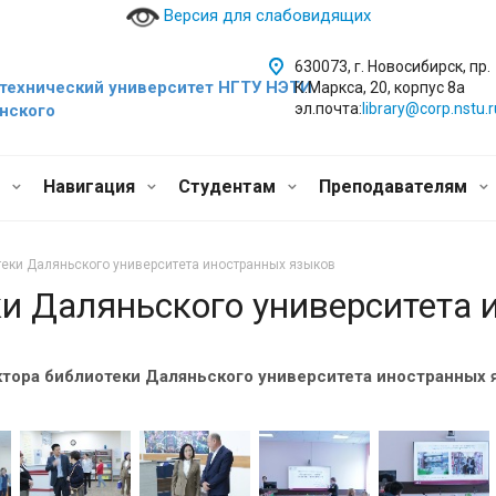
Версия для слабовидящих
630073, г. Новосибирск, пр.
технический уни
верситет НГТУ НЭТИ
К.Маркса, 20, корпус 8а
эл.почта:
library@corp.nstu.r
инского
и
Навигация
Студентам
Преподавателям
теки Даляньского университета иностранных языков
ки Даляньского университета
ктора библиотеки Даляньского университета иностранных 