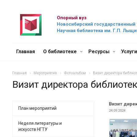
Опорный вуз
Новосибирский государственный 
Научная библиотека им. Г.П. Лыщ
Главная
О библиотеке
Ресурсы
Услуг
Главная
Мероприятия
Фотоальбом
Визит директора библио
Визит директора библиоте
Визит дире
План мероприятий
24.09.2024
Неделя литературы и
искусств НГТУ