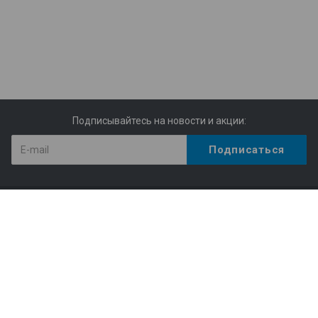
Подписывайтесь на новости и акции:
Компания
Структура библиотеки
Статистика
Правила пользования Научной библиотекой им. Г.П.
Лыщинского