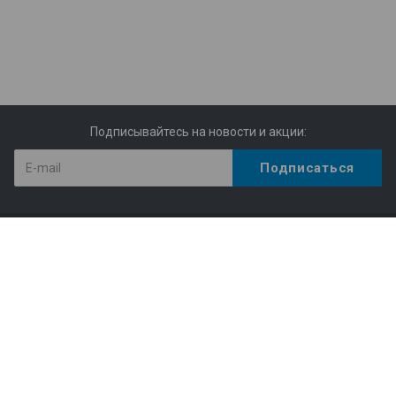
Подписывайтесь на новости и акции:
Компания
Структура библиотеки
Статистика
Правила пользования Научной библиотекой им. Г.П.
Лыщинского
Расписание работы