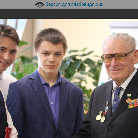
Версия для слабовидящих
630073, г. Новосибирск, пр.
технический уни
верситет НГТУ НЭТИ
К.Маркса, 20, корпус 8а
эл.почта:
library@corp.nstu.r
инского
и
Навигация
Студентам
Преподавателям
ые мероприятия
Конференция «Путь Героя в век науки и технологий»
 век науки и технологий»
 «Путь Героя в век науки и технологий»