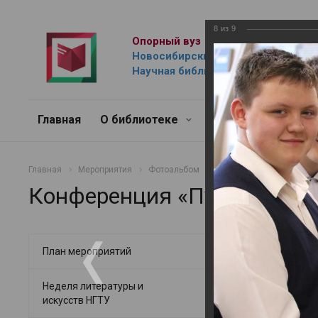
8
из
9
Опорный вуз
Новосибирский государственный 
Научная библиотека им. Г.П. Лыщ
Главная
О библиотеке
Ресурсы
Услуг
Главная
Мероприятия
Фотоальбом
Просветительно-массов
Конференция «Путь Героя в
Конференция
План мероприятий
19.04.2022
Неделя литературы и
искусств НГТУ