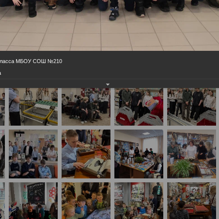
 класса МБОУ СОШ №210
а