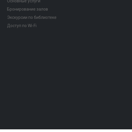
Основные услуги
Бронирование залов
Экскурсии по библиотеке
Доступ по Wi-Fi