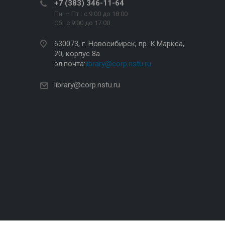
+7 (383) 346-11-64
Пн. – Пт.: с 9:00 до 18:00
Сб.: c 9:00 до 17:00
630073, г. Новосибирск, пр. К.Маркса,
20, корпус 8а
эл.почта:
library@corp.nstu.ru
library@corp.nstu.ru