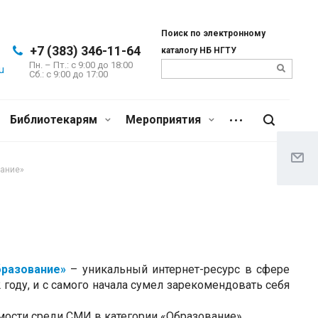
Поиск по электронному
+7 (383) 346-11-64
каталогу НБ НГТУ
Пн. – Пт.: с 9:00 до 18:00
u
Сб.: c 9:00 до 17:00
Библиотекарям
Мероприятия
вание»
разование»
– уникальный интернет-ресурс в сфере
 году, и с самого начала сумел зарекомендовать себя
мости среди СМИ в категории «Образование».