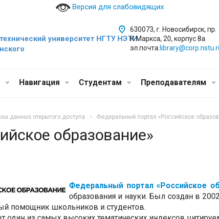
Версия для слабовидящих
630073, г. Новосибирск, пр.
технический уни
верситет НГТУ НЭТИ
К.Маркса, 20, корпус 8а
эл.почта:
library@corp.nstu.r
инского
и
Навигация
Студентам
Преподавателям
зы данных открытого доступа
Федеральный портал «Российское образо
ийское образование»
Федеральный портал «Российское об
образования и науки. Был создан в 2002
ый помощник школьников и студентов.
т один из самых высоких тематических индексов цитируе