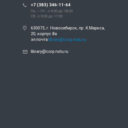
+7 (383) 346-11-64
Пн. – Пт.: с 9:00 до 18:00
Сб.: c 9:00 до 17:00
630073, г. Новосибирск, пр. К.Маркса,
20, корпус 8а
эл.почта:
library@corp.nstu.ru
library@corp.nstu.ru