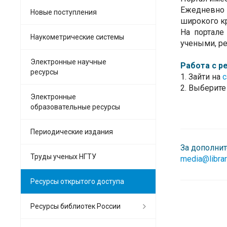
Ежедневно
Новые поступления
широкого кр
На портале
Наукометрические системы
учеными, ре
Электронные научные
Работа с р
ресурсы
1. Зайти на
с
2. Выберит
Электронные
образовательные ресурсы
Периодические издания
За дополни
Труды ученых НГТУ
media@library
Ресурсы открытого доступа
Ресурсы библиотек России