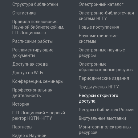
Структура библиотеки
Электронный каталог
Статистика
Электронно-библиотечная
система НГТУ
Правила пользования
Научной библиотекой им.
Новые поступления
Г.П. Лыщинского
Наукометрические
Расписание работы
системы
Регламентирующие
Электронные научные
документы
ресурсы
Доступная среда
Электронные
образовательные ресурсы
Доступ по Wi-Fi
Периодические издания
Конференции, семинары
Труды ученых НГТУ
Профессиональная
деятельность
Ресурсы открытого
доступа
История
Ресурсы библиотек России
Г. П. Лыщинский – первый
ректор НЭТИ–НГТУ
Виртуальные выставки
Партнеры
Мониторинг электронных
ресурсов
Видео о Научной