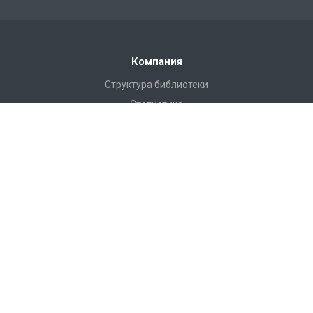
Компания
Структура библиотеки
Статистика
Правила пользования Научной библиотекой им. Г.П.
Лыщинского
Расписание работы
Регламентирующие документы
Доступная среда
Доступ по Wi-Fi
Конференции, семинары
Профессиональная деятельность
История
Г. П. Лыщинский – первый ректор НЭТИ–НГТУ
Партнеры