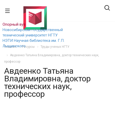
Опорный вуз
Новосибирский государственный
технический уни
верситет НГТУ
НЭТИ
Научная библиотека им. Г.П.
Лыщинского
Главная
Ресурсы
Труды ученых НГТУ
Авдеенко Татьяна Владимировна, доктор технических наук,
профессор
Авдеенко Татьяна
Владимировна, доктор
технических наук,
профессор