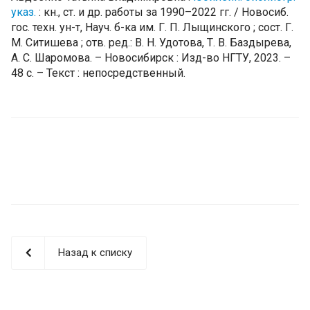
указ.
: кн., ст. и др. работы за 1990–2022 гг. / Новосиб.
гос. техн. ун-т, Науч. б-ка им. Г. П. Лыщинского ; сост. Г.
М. Ситишева ; отв. ред.: В. Н. Удотова, Т. В. Баздырева,
А. С. Шаромова. – Новосибирск : Изд-во НГТУ, 2023. –
48 с. – Текст : непосредственный.
Назад к списку