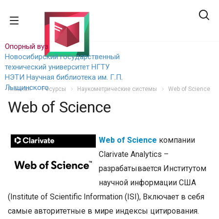
Опорный вуз
Новосибирский государственный
технический уни
верситет НГТУ
НЭТИ
Научная библиотека им. Г.П.
Лыщинского
Главная
Ресурсы
Наукометрические системы
Web of Science
Web of Science
Web of Science
компании
Clarivate Analytics –
разрабатывается Институтом
научной информации США
(Institute of Scientific Information (ISI), Включает в себя
самые авторитетные в мире индексы цитирования.