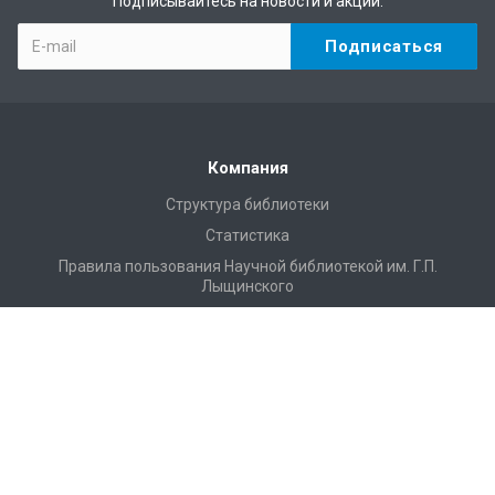
Подписывайтесь на новости и акции:
Компания
Структура библиотеки
Статистика
Правила пользования Научной библиотекой им. Г.П.
Лыщинского
Расписание работы
Регламентирующие документы
Доступная среда
Доступ по Wi-Fi
Конференции, семинары
Профессиональная деятельность