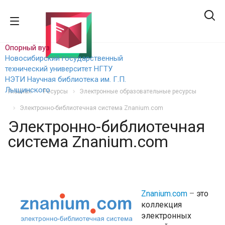
Опорный вуз
Новосибирский государственный
технический уни
верситет НГТУ
НЭТИ
Научная библиотека им. Г.П.
Лыщинского
Главная
Ресурсы
Электронные образовательные ресурсы
Электронно-библиотечная система Znanium.com
Электронно-библиотечная
система Znanium.com
Znanium.com
–
это
коллекция
электронных