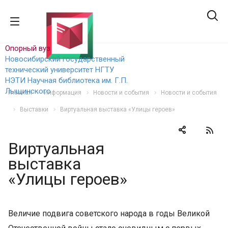
Опорный вуз
Новосибирский государственный
технический уни
верситет НГТУ
НЭТИ
Научная библиотека им. Г.П.
Лыщинского
Главная
Информация
Новости и события
Новости и события
Выставки
Виртуальная выставка «Улицы героев»
Виртуальная
выставка
«Улицы героев»
Величие подвига советского народа в годы Великой