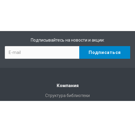
Подписывайтесь на новости и акции:
Компания
Структура библиотеки
Статистика
Правила пользования Научной библиотекой им. Г.П.
Лыщинского
Расписание работы
Регламентирующие документы