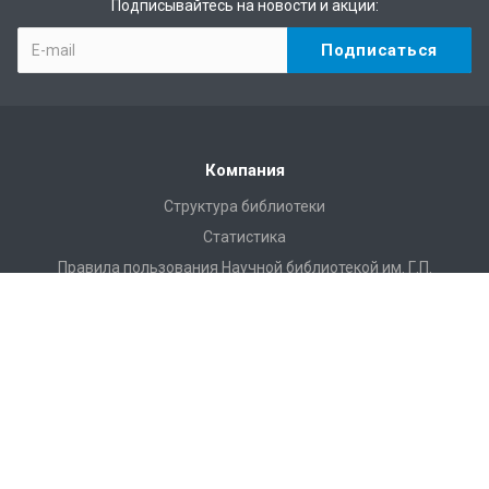
Подписывайтесь на новости и акции:
Компания
Структура библиотеки
Статистика
Правила пользования Научной библиотекой им. Г.П.
Лыщинского
Расписание работы
Регламентирующие документы
Доступная среда
Доступ по Wi-Fi
Конференции, семинары
Профессиональная деятельность