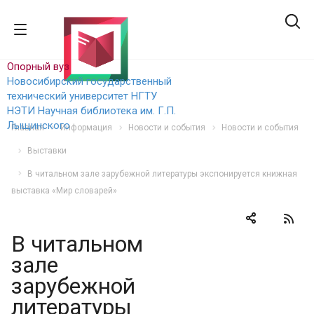
Опорный вуз
Новосибирский государственный
технический уни
верситет НГТУ
НЭТИ
Научная библиотека им. Г.П.
Лыщинского
Главная
Информация
Новости и события
Новости и события
Выставки
В читальном зале зарубежной литературы экспонируется книжная
выставка «Мир словарей»
В читальном
зале
зарубежной
литературы