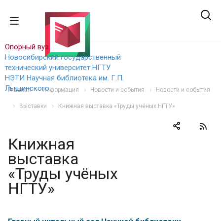
Опорный вуз
Новосибирский государственный
технический уни
верситет НГТУ
НЭТИ
Научная библиотека им. Г.П.
Лыщинского
Главная
Информация
Новости и события
Новости и события
Выставки
Книжная выставка «Труды учёных НГТУ»
Книжная
выставка
«Труды учёных
НГТУ»