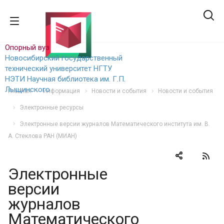
Опорный вуз
Новосибирский государственный
технический уни
верситет НГТУ
НЭТИ
Научная библиотека им. Г.П.
Лыщинского
Главная
Информация
Новости и события
Новости и события
Электронные ресурсы
Электронные версии журналов Математического института им. В.
А. Стеклова РАН (МИАН)
Электронные
версии
журналов
Математического