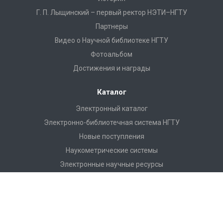
Г. П. Лыщинский – первый ректор НЭТИ–НГТУ
Партнеры
Видео о Научной библиотеке НГТУ
Фотоальбом
Достижения и награды
Каталог
Электронный каталог
Электронно-библиотечная система НГТУ
Новые поступления
Наукометрические системы
Электронные научные ресурсы
Электронные образовательные ресурсы
Периодические издания
Труды ученых НГТУ
Ресурсы открытого доступа