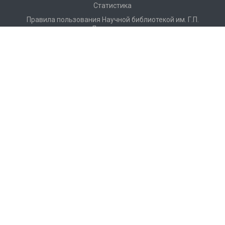
Статистика
Правила пользования Научной библиотекой им. Г.П.
Лыщинского
Расписание работы
Регламентирующие документы
Доступная среда
Доступ по Wi-Fi
Конференции, семинары
Профессиональная деятельность
История
Г. П. Лыщинский – первый ректор НЭТИ–НГТУ
Партнеры
Видео о Научной библиотеке НГТУ
Фотоальбом
Достижения и награды
Каталог