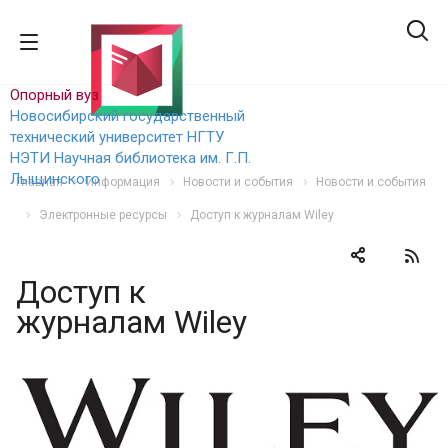
Опорный вуз
Новосибирский государственный
технический уни
верситет НГТУ
НЭТИ
Научная библиотека им. Г.П.
Лыщинского
Главная
Информация
Новости и события
Новости и события
Электронные ресурсы
Доступ к журналам Wiley
Доступ к
журналам Wiley