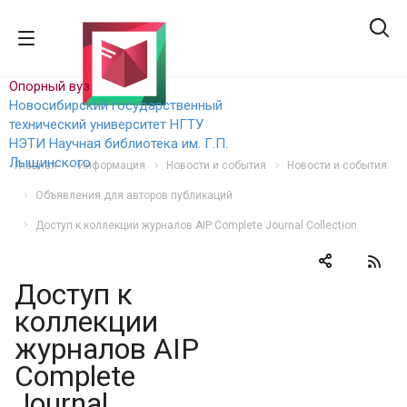
Опорный вуз
Новосибирский государственный
технический уни
верситет НГТУ
НЭТИ
Научная библиотека им. Г.П.
Лыщинского
Главная
Информация
Новости и события
Новости и события
Объявления для авторов публикаций
Доступ к коллекции журналов AIP Complete Journal Collection
Доступ к
коллекции
журналов AIP
Complete
Journal