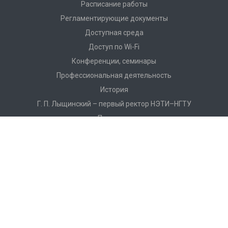
Расписание работы
Регламентирующие документы
Доступная среда
Доступ по Wi-Fi
Конференции, семинары
Профессиональная деятельность
История
Г. П. Лыщинский – первый ректор НЭТИ–НГТУ
Партнеры
Видео о Научной библиотеке НГТУ
Фотоальбом
Достижения и награды
Каталог
Электронный каталог
Электронно-библиотечная система НГТУ