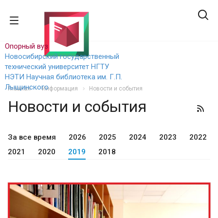
Опорный вуз
Новосибирский государственный
технический уни
верситет НГТУ
НЭТИ
Научная библиотека им. Г.П.
Лыщинского
Главная
Информация
Новости и события
Новости и события
За все время
2026
2025
2024
2023
2022
2021
2020
2019
2018