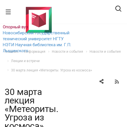
Опорный вуз
Новосибирский государственный
технический уни
верситет НГТУ
НЭТИ
Научная библиотека им. Г.П.
Лыщинского
Главная
Информация
Новости и события
Новости и события
Лекции и встречи
30 марта лекция «Метеориты. Угроза из космоса»
30 марта
лекция
«Метеориты.
Угроза из
космоса»