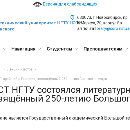
Версия для слабовидящих
630073, г. Новосибирск, пр.
технический уни
верситет НГТУ НЭТИ
К.Маркса, 20, корпус 8а
эл.почта:
library@corp.nstu.r
инского
и
Навигация
Студентам
Преподавателям
я
Лекции и встречи
«Старейший в России», посвящённый 250-летию Большого театра
СТ НГТУ состоялся литератур
свящённый 250-летию Большог
ране является Государственный академический Большой теа