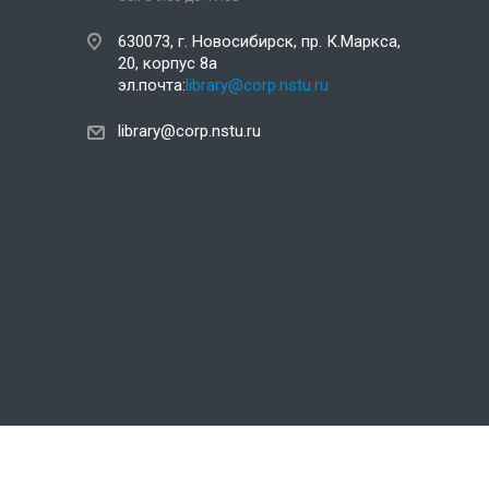
630073, г. Новосибирск, пр. К.Маркса,
20, корпус 8а
эл.почта:
library@corp.nstu.ru
library@corp.nstu.ru