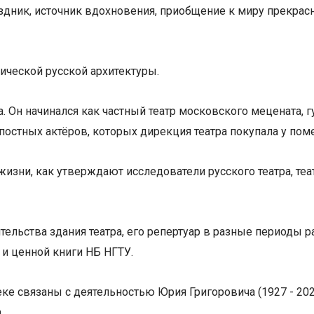
здник, источник вдохновения, приобщение к миру прекрас
ической русской архитектуры.
да. Он начинался как частный театр московского мецената,
епостных актёров, которых дирекция театра покупала у по
ой жизни, как утверждают исследователи русского театра,
тельства здания театра, его репертуар в разные периоды
 и ценной книги НБ НГТУ.
еке связаны с деятельностью Юрия Григоровича (1927 - 2
.