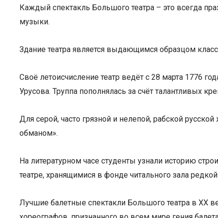
Каждый спектакль Большого театра – это всегда пра
музыки.
Здание театра является выдающимся образцом класс
Своё летоисчисление театр ведёт с 28 марта 1776 го
Урусова. Труппа пополнялась за счёт талантливых кр
Для серой, часто грязной и нелепой, рабской русск
обманом».
На литературном часе студенты узнали историю строи
театре, хранящимися в фонде читального зала редкой
Лучшие балетные спектакли Большого театра в XX в
хореографов, признанного во всем мире гения балета