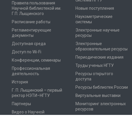
система НГТУ
Правила пользования
Научной библиотекой им.
Новые поступления
Г.П. Лыщинского
Наукометрические
Расписание работы
системы
Регламентирующие
Электронные научные
документы
ресурсы
Доступная среда
Электронные
образовательные ресурсы
Доступ по Wi-Fi
Периодические издания
Конференции, семинары
Труды ученых НГТУ
Профессиональная
деятельность
Ресурсы открытого
доступа
История
Ресурсы библиотек России
Г. П. Лыщинский – первый
ректор НЭТИ–НГТУ
Виртуальные выставки
Партнеры
Мониторинг электронных
ресурсов
Видео о Научной
библиотеке НГТУ
Фотоальбом