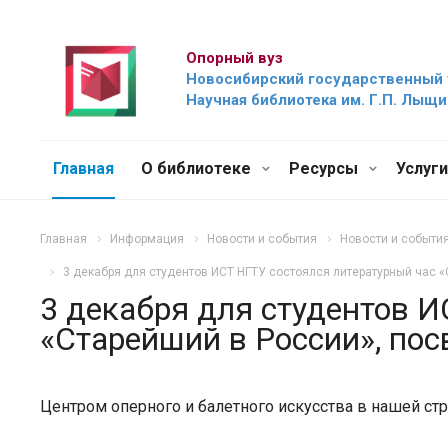
Опорный вуз
Новосибирский государственный 
Научная библиотека им. Г.П. Лыщ
Главная
О библиотеке
Ресурсы
Услуг
Главная
Информация
Новости и события
Новости и событи
3 декабря для студентов ИСТ НГТУ состоялся литературный час 
3 декабря для студентов И
«Старейший в России», по
Центром оперного и балетного искусства в нашей ст