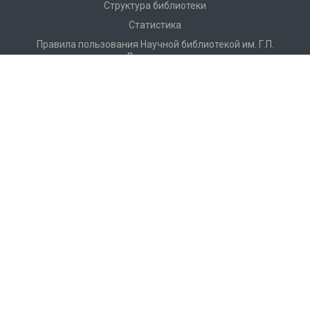
Структура библиотеки
Статистика
Правила пользования Научной библиотекой им. Г.П.
Лыщинского
Расписание работы
Регламентирующие документы
Доступная среда
Доступ по Wi-Fi
Конференции, семинары
Профессиональная деятельность
История
Г. П. Лыщинский – первый ректор НЭТИ–НГТУ
Партнеры
Видео о Научной библиотеке НГТУ
Фотоальбом
Достижения и награды