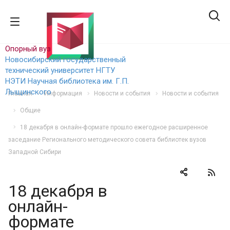
Опорный вуз
Новосибирский государственный
технический уни
верситет НГТУ
НЭТИ
Научная библиотека им. Г.П.
Лыщинского
Главная
Информация
Новости и события
Новости и события
Общие
18 декабря в онлайн-формате прошло ежегодное расширенное
заседание Регионального методического совета библиотек вузов
Западной Сибири
18 декабря в
онлайн-
формате