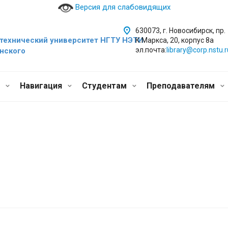
Версия для слабовидящих
630073, г. Новосибирск, пр.
технический уни
верситет НГТУ НЭТИ
К.Маркса, 20, корпус 8а
эл.почта:
library@corp.nstu.r
инского
и
Навигация
Студентам
Преподавателям