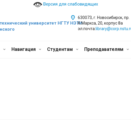
Версия для слабовидящих
630073, г. Новосибирск, пр.
технический уни
верситет НГТУ НЭТИ
К.Маркса, 20, корпус 8а
эл.почта:
library@corp.nstu.r
инского
и
Навигация
Студентам
Преподавателям