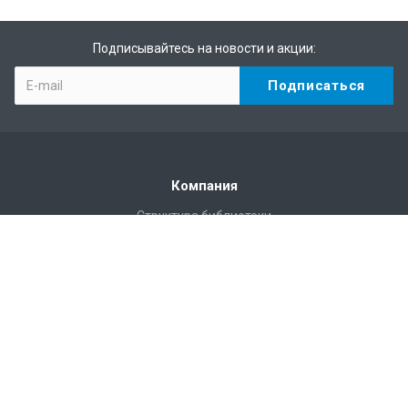
Подписывайтесь на новости и акции:
Компания
Структура библиотеки
Статистика
Правила пользования Научной библиотекой им. Г.П.
Лыщинского
Расписание работы
Регламентирующие документы
Доступная среда
Доступ по Wi-Fi