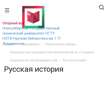
Опорный вуз
Новосибирский государственный
технический уни
верситет НГТУ
НЭТИ
Научная библиотека им. Г.П.
Лыщинского
Главная
Мероприятия
Тематические обзоры
Читальный зал Президентской библиотеки им. Б. Н. Ельцина
Студенчество неповторимая пора
Русская история
Русская история