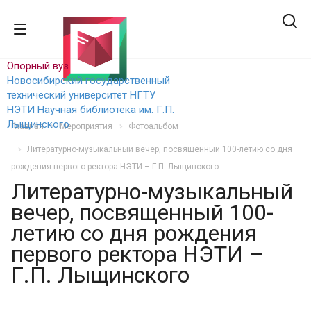
Опорный вуз
Новосибирский государственный
технический уни
верситет НГТУ
НЭТИ
Научная библиотека им. Г.П.
Лыщинского
Главная
Мероприятия
Фотоальбом
Литературно-музыкальный вечер, посвященный 100-летию со дня
рождения первого ректора НЭТИ – Г.П. Лыщинского
Литературно-музыкальный
вечер, посвященный 100-
летию со дня рождения
первого ректора НЭТИ –
Г.П. Лыщинского