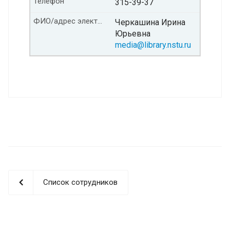
Телефон
315-39-37
ФИО/адрес электронной почты
Черкашина Ирина
Юрьевна
media@library.nstu.ru
Список сотрудников