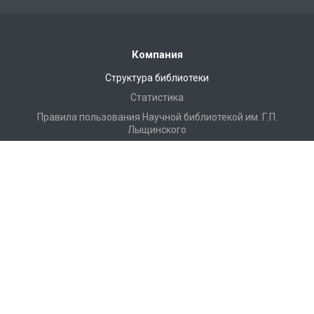
Компания
Структура библиотеки
Статистика
Правила пользования Научной библиотекой им. Г.П.
Лыщинского
Расписание работы
Регламентирующие документы
Доступная среда
Доступ по Wi-Fi
Конференции, семинары
Профессиональная деятельность
История
Г. П. Лыщинский – первый ректор НЭТИ–НГТУ
Партнеры