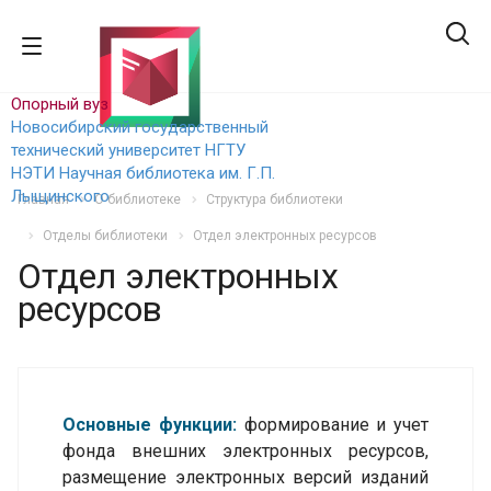
Опорный вуз
Новосибирский государственный
технический уни
верситет НГТУ
НЭТИ
Научная библиотека им. Г.П.
Лыщинского
Главная
О библиотеке
Структура библиотеки
Отделы библиотеки
Отдел электронных ресурсов
Отдел электронных
ресурсов
Основные функции:
формирование и учет
фонда внешних электронных ресурсов,
размещение электронных версий изданий