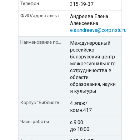
Телефон
315-39-37
ФИО/адрес электронной почты
Андреева Елена
Алексеевна
e.a.andreeva@corp.nstu.ru
Наименование подразделения
Международный
российско-
белорусский центр
межрегионального
сотрудничества в
области
образования, науки
и культуры
Корпус "Библиотека" Этаж/ комната
4 этаж/
комн.417
Часы работы
с 9:00
до 18:00